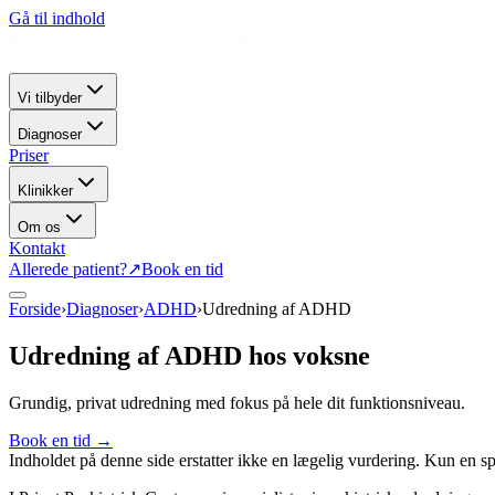
Gå til indhold
Vi tilbyder
Diagnoser
Priser
Klinikker
Om os
Kontakt
Allerede patient?
↗
Book en tid
Forside
›
Diagnoser
›
ADHD
›
Udredning af ADHD
Udredning af ADHD hos voksne
Grundig, privat udredning med fokus på hele dit funktionsniveau.
Book en tid
→
Indholdet på denne side erstatter ikke en lægelig vurdering. Kun en sp