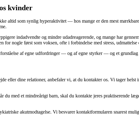
os kvinder
ikke altid som synlig hyperaktivitet — hos mange er den mest mærkbare de
mme.
pigere indadvendte og mindre udadreagerende, og mange har gennem li
for nogle først som voksen, ofte i forbindelse med stress, udmattelse el
 forståelse af egne udfordringer — og af egne styrker — og et grundlag 
eller dine relationer, anbefaler vi, at du kontakter os. Vi tager helst im
tår du med et mindreårigt barn, skal du kontakte jeres praktiserende læ
sykiatriske akutmodtagelse. Vi besvarer kontaktformularen snarest muli