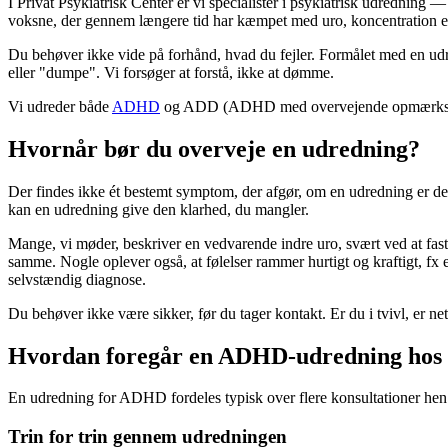
I Privat Psykiatrisk Center er vi specialister i psykiatrisk udredni
voksne, der gennem længere tid har kæmpet med uro, koncentration elle
Du behøver ikke vide på forhånd, hvad du fejler. Formålet med en udre
eller "dumpe". Vi forsøger at forstå, ikke at dømme.
Vi udreder både
ADHD
og ADD (ADHD med overvejende opmærksomhe
Hvornår bør du overveje en udredning?
Der findes ikke ét bestemt symptom, der afgør, om en udredning er det
kan en udredning give den klarhed, du mangler.
Mange, vi møder, beskriver en vedvarende indre uro, svært ved at fasth
samme. Nogle oplever også, at følelser rammer hurtigt og kraftigt, f
selvstændig diagnose.
Du behøver ikke være sikker, før du tager kontakt. Er du i tvivl, er neto
Hvordan foregår en ADHD-udredning hos o
En udredning for ADHD fordeles typisk over flere konsultationer hen
Trin for trin gennem udredningen