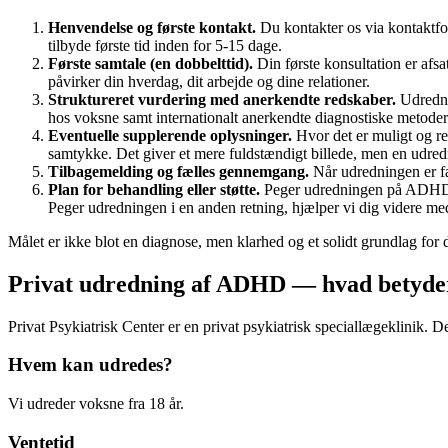
Henvendelse og første kontakt
.
Du kontakter os via kontaktfor
tilbyde første tid inden for 5-15 dage.
Første samtale (en dobbelttid)
.
Din første konsultation er afs
påvirker din hverdag, dit arbejde og dine relationer.
Struktureret vurdering med anerkendte redskaber
.
Udredni
hos voksne samt internationalt anerkendte diagnostiske metode
Eventuelle supplerende oplysninger
.
Hvor det er muligt og r
samtykke. Det giver et mere fuldstændigt billede, men en udre
Tilbagemelding og fælles gennemgang
.
Når udredningen er fæ
Plan for behandling eller støtte
.
Peger udredningen på ADHD, 
Peger udredningen i en anden retning, hjælper vi dig videre me
Målet er ikke blot en diagnose, men klarhed og et solidt grundlag for de
Privat udredning af ADHD — hvad betyde
Privat Psykiatrisk Center er en privat psykiatrisk speciallægeklinik. Det
Hvem kan udredes?
Vi udreder voksne fra 18 år.
Ventetid