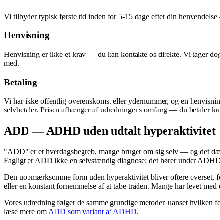
Vi tilbyder typisk første tid inden for 5-15 dage efter din henvendelse
Henvisning
Henvisning er ikke et krav — du kan kontakte os direkte. Vi tager dog 
med.
Betaling
Vi har ikke offentlig overenskomst eller ydernummer, og en henvisning
selvbetaler. Prisen afhænger af udredningens omfang — du betaler k
ADD — ADHD uden udtalt hyperaktivitet
"ADD" er et hverdagsbegreb, mange bruger om sig selv — og det dæk
Fagligt er ADD ikke en selvstændig diagnose; det hører under ADHD, o
Den uopmærksomme form uden hyperaktivitet bliver oftere overset, for
eller en konstant fornemmelse af at tabe tråden. Mange har levet med d
Vores udredning følger de samme grundige metoder, uanset hvilken 
læse mere om
ADD som variant af ADHD
.