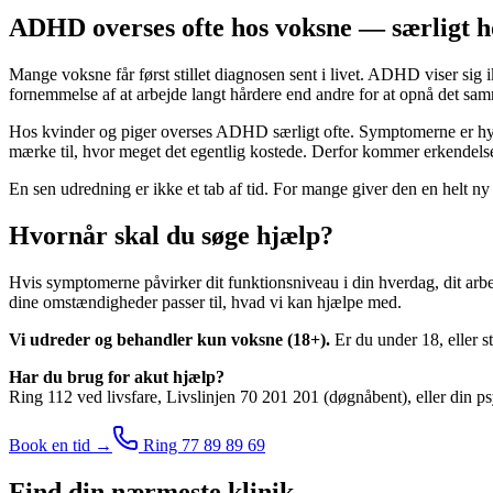
ADHD overses ofte hos voksne — særligt h
Mange voksne får først stillet diagnosen sent i livet. ADHD viser sig 
fornemmelse af at arbejde langt hårdere end andre for at opnå det sa
Hos kvinder og piger overses ADHD særligt ofte. Symptomerne er hyp
mærke til, hvor meget det egentlig kostede. Derfor kommer erkendelsen 
En sen udredning er ikke et tab af tid. For mange giver den en helt ny
Hvornår skal du søge hjælp?
Hvis symptomerne påvirker dit funktionsniveau i din hverdag, dit arbejde 
dine omstændigheder passer til, hvad vi kan hjælpe med.
Vi udreder og behandler kun voksne (18+).
Er du under 18, eller s
Har du brug for akut hjælp?
Ring 112 ved livsfare, Livslinjen 70 201 201 (døgnåbent), eller din p
Book en tid →
Ring 77 89 89 69
Find din nærmeste klinik