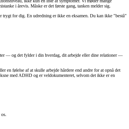
nktionsniveau, ikke kun en liste af symptomer. Vi møder mange
stanke i årevis. Måske er det første gang, tanken melder sig.
er trygt for dig. En udredning er ikke en eksamen. Du kan ikke "bestå"
r — og det fylder i din hverdag, dit arbejde eller dine relationer —
er en følelse af at skulle arbejde hårdere end andre for at opnå det
ge voksne med ADHD og er veldokumenteret, selvom det ikke er en
 os.