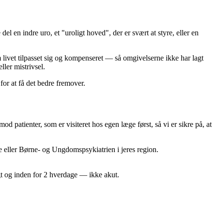
l en indre uro, et "uroligt hoved", der er svært at styre, eller en
vet tilpasset sig og kompenseret — så omgivelserne ikke har lagt
ler mistrivsel.
for at få det bedre fremover.
od patienter, som er visiteret hos egen læge først, så vi er sikre på, at
ge eller Børne- og Ungdomspsykiatrien i jeres region.
gt og inden for 2 hverdage — ikke akut.