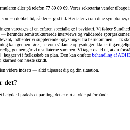
mularen eller på telefon 77 89 89 69. Vores sekretariat vender tilbage i
at som en dobbelttid, så der er god tid. Her taler vi om dine symptome
ngen varetages af en erfaren speciallæge i psykiatri. Vi følger Sundhed
r — herunder semistrukturerede interviews og validerede spørgeskemaer
elevant, indhenter vi supplerende oplysninger fra barndommen — fx skole
dning kan gennemføres, selvom sådanne oplysninger ikke er tilgængelig
rdig, gennemgår vi resultaterne sammen. Vi tager os tid til, at du forst
lægger vi i fællesskab en plan. Den kan omfatte
behandling af ADH
d klarhed om næste skridt.
n videre indsats — altid tilpasset dig og din situation.
r det?
 betyder i praksis et par ting, det er rart at vide på forhånd: