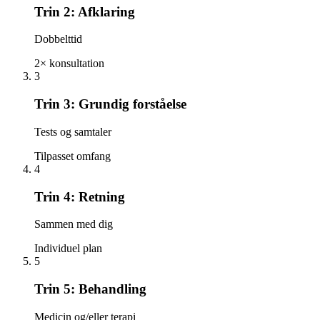
Trin
2
:
Afklaring
Dobbelttid
2× konsultation
3
Trin
3
:
Grundig forståelse
Tests og samtaler
Tilpasset omfang
4
Trin
4
:
Retning
Sammen med dig
Individuel plan
5
Trin
5
:
Behandling
Medicin og/eller terapi