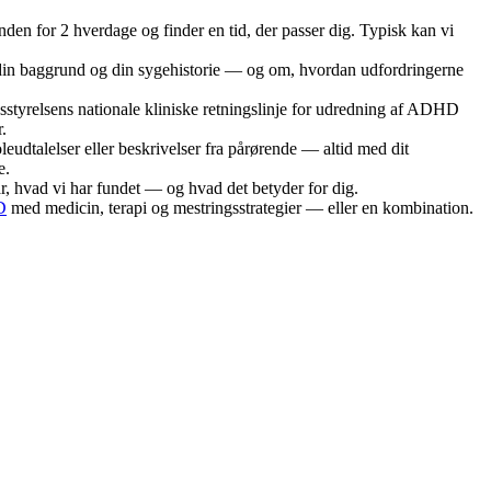
nden for 2 hverdage og finder en tid, der passer dig. Typisk kan vi
r, din baggrund og din sygehistorie — og om, hvordan udfordringerne
sstyrelsens nationale kliniske retningslinje for udredning af ADHD
.
udtalelser eller beskrivelser fra pårørende — altid med dit
e.
år, hvad vi har fundet — og hvad det betyder for dig.
D
med medicin, terapi og mestringsstrategier — eller en kombination.