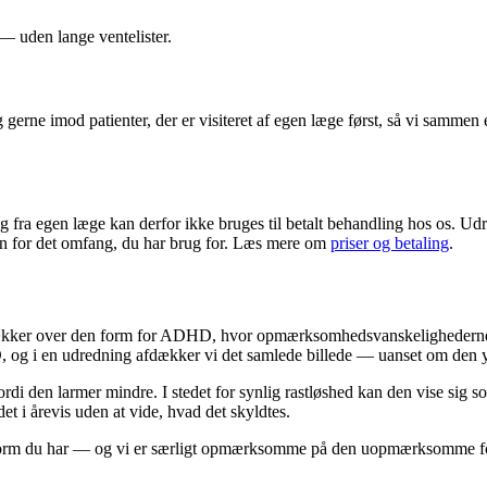
 — uden lange ventelister.
gerne imod patienter, der er visiteret af egen læge først, så vi sammen 
 fra egen læge kan derfor ikke bruges til betalt behandling hos os. Udr
un for det omfang, du har brug for. Læs mere om
priser og betaling
.
ker over den form for ADHD, hvor opmærksomhedsvanskelighederne fyl
g i en udredning afdækker vi det samlede billede — uanset om den ydre 
di den larmer mindre. I stedet for synlig rastløshed kan den vise sig 
et i årevis uden at vide, hvad det skyldtes.
form du har — og vi er særligt opmærksomme på den uopmærksomme form