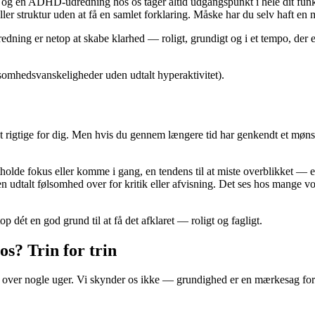
ng — og en ADHD-udredning hos os tager altid udgangspunkt i hele dit fu
r struktur uden at få en samlet forklaring. Måske har du selv haft en mi
dning er netop at skabe klarhed — roligt, grundigt og i et tempo, der 
dsvanskeligheder uden udtalt hyperaktivitet).
 rigtige for dig. Men hvis du gennem længere tid har genkendt et mønste
olde fokus eller komme i gang, en tendens til at miste overblikket — ell
x en udtalt følsomhed over for kritik eller afvisning. Det ses hos man
p dét en god grund til at få det afklaret — roligt og fagligt.
s? Trin for trin
 over nogle uger. Vi skynder os ikke — grundighed er en mærkesag for